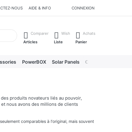
CTEZ-NOUS
AIDE & INFO
CONNEXION
he Enter key to view all the results.
Comparer
Wish
Achats
Articles
Liste
Panier
ssories
PowerBOX
Solar Panels
Chargers
LED lig
des produits novateurs liés au pouvoir,
 et nous avons des millions de clients
 seulement comparables à l'original, mais souvent