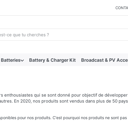
CONTA
arch term. Results will appear automatically as you type. Press t
Batteries
Battery & Charger Kit
Broadcast & PV Acce
s enthousiastes qui se sont donné pour objectif de développer 
autres. En 2020, nos produits sont vendus dans plus de 50 pays
isponibles pour nos produits. C'est pourquoi nos produits ne sont pas