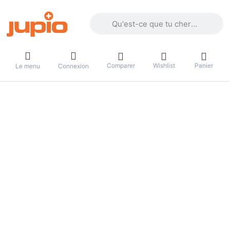
Enter a search term. Results will appea
Comparer
Wishlist
Panier
Le menu
Connexion