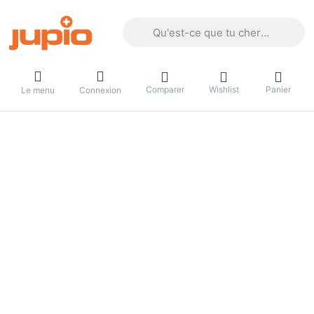
Enter a search term. Results will appea
Comparer
Wishlist
Panier
Le menu
Connexion