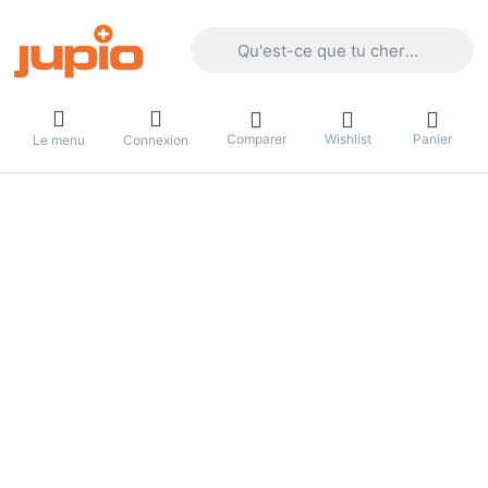
Enter a search term. Results will appea
Comparer
Wishlist
Panier
Le menu
Connexion