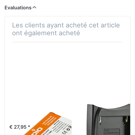
Evaluations
Les clients ayant acheté cet article
ont également acheté
EN-EL23 1850
Jupio Charger
mAh
Plate for Sony
NP-FM50/ NP-
€ 27,95 *
FM55H/ NP-