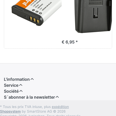
FM500H/ F550/
F750/ F960/
F970/ F990/
JVC BN-V607U /
JVC BN-615U
€ 6,95 *
L'information
Service
Société
S´abonner à la newsletter
* Tous les prix TVA inluse, plus
expédition
Shopsystem
by SmartStore AG © 2026
Copyright; 2026 Jupioshop. Tous droits réservés.