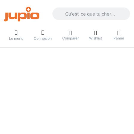
Enter a search term. Results will appea
Comparer
Wishlist
Panier
Le menu
Connexion