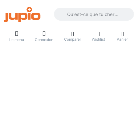
Enter a search term. Results will appea
Comparer
Wishlist
Panier
Le menu
Connexion