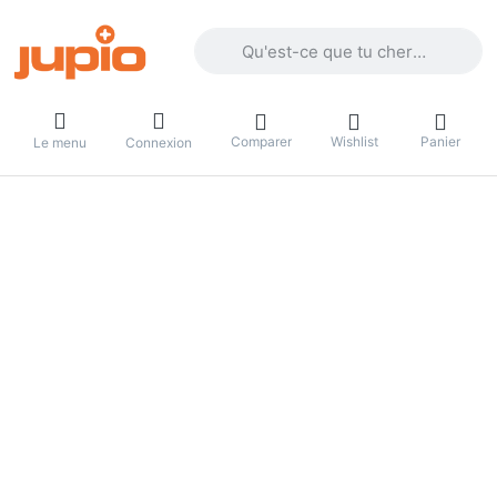
Enter a search term. Results will appea
Comparer
Wishlist
Panier
Le menu
Connexion