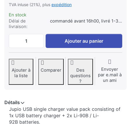
TVA inluse (21%), plus
expédition
En stock
Délai de
commandé avant 16h00, livré 1-3 jours
livraison:
Jupio Value Pack: 2x Battery Li-90B/Li-9
Ajouter au panier
Envoyer
Ajouter à
Comparer
Des
par e.mail à
la liste
questions
un ami
?
Détails
​​Jupio USB single charger value pack consisting of
1x ​USB battery charger + 2x Li-90B / Li-
92B batteries.