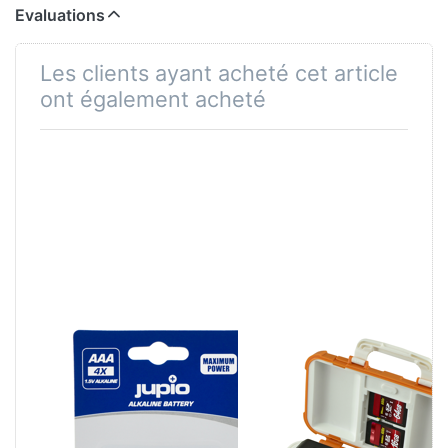
Evaluations
Les clients ayant acheté cet article
ont également acheté
Alkaline
Jupio BatMem
Batteries AAA
Case for 2x
LR3 4 pcs IC-14
Camera Battery
OC-168
+ 14 Memory