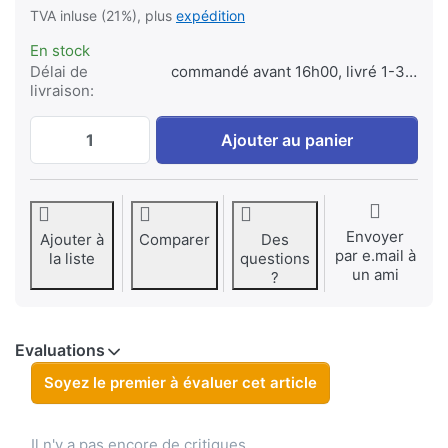
TVA inluse (21%), plus
expédition
En stock
Délai de
commandé avant 16h00, livré 1-3 jours
livraison:
Jupio Value Pack: 2x Battery PS-BLS5 / 
Ajouter au panier
Envoyer
Ajouter à
Comparer
Des
par e.mail à
la liste
questions
un ami
?
Evaluations
Soyez le premier à évaluer cet article
Il n'y a pas encore de critiques