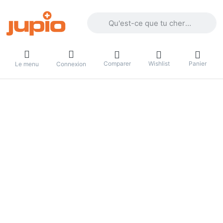
Enter a search term. Results will appea
Comparer
Wishlist
Panier
Le menu
Connexion