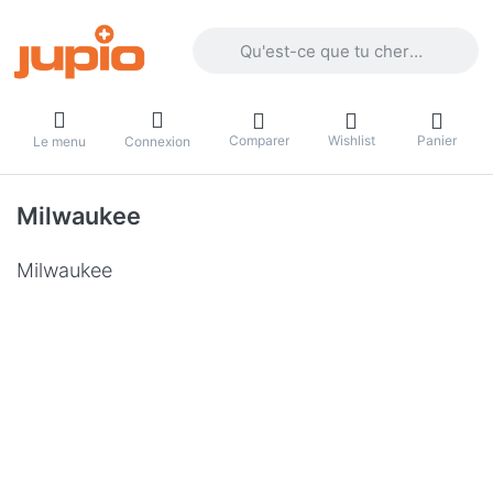
Enter a search term. Results will appea
Comparer
Wishlist
Panier
Le menu
Connexion
Milwaukee
Milwaukee