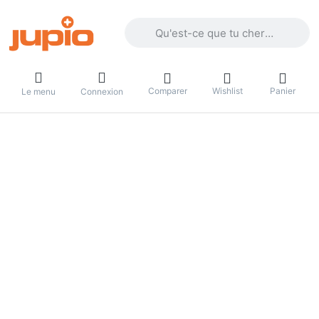
Enter a search term. Results will appea
Comparer
Wishlist
Panier
Le menu
Connexion