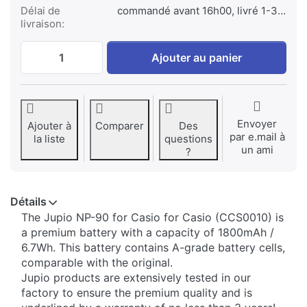
Délai de
commandé avant 16h00, livré 1-3 jours
livraison:
NP-90 1800 mAh at € 39,95, quantity 1.
Ajouter au panier
Envoyer
Ajouter à
Comparer
Des
par e.mail à
la liste
questions
un ami
?
Détails
​The Jupio NP-90 for Casio for Casio (CCS0010) is
a premium battery with a capacity of 1800mAh /
6.7Wh. This battery contains A-grade battery cells,
comparable with the original.
Jupio products are extensively tested in our
factory to ensure the premium quality and is