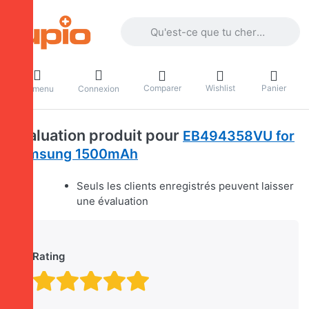
Enter a search term. Results will appea
Comparer
Wishlist
Panier
Le menu
Connexion
Evaluation produit pour
EB494358VU for
Samsung 1500mAh
Seuls les clients enregistrés peuvent laisser
une évaluation
Rating
Rating: 1 out of 5 stars. 
Rating: 2 out of 5 stars.
Rating: 3 out of 5 sta
Rating: 4 out of 5 
Rating: 5 out of 