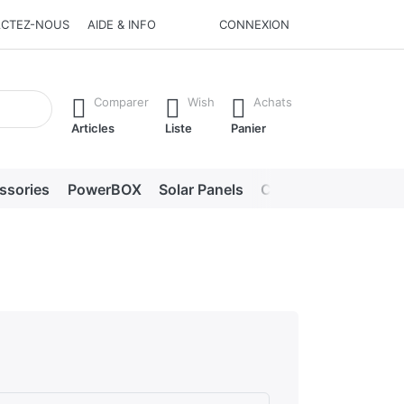
CTEZ-NOUS
AIDE & INFO
CONNEXION
he Enter key to view all the results.
Comparer
Wish
Achats
Articles
Liste
Panier
ssories
PowerBOX
Solar Panels
Chargers
LED lig
s
s. Excellent