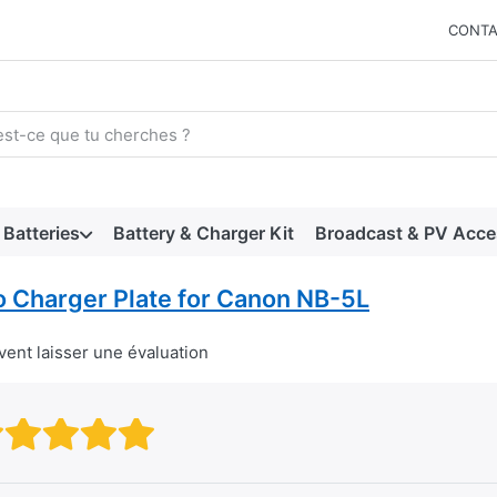
CONTA
arch term. Results will appear automatically as you type. Press t
Batteries
Battery & Charger Kit
Broadcast & PV Acce
o Charger Plate for Canon NB-5L
vent laisser une évaluation
Rating: 1 out of 5 stars. Mauvai
Rating: 2 out of 5 stars.
Rating: 3 out of 5 stars.
Rating: 4 out of 5 stars.
Rating: 5 out of 5 star