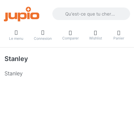
Enter a search term. Results will appea
Comparer
Wishlist
Panier
Le menu
Connexion
Stanley
Stanley